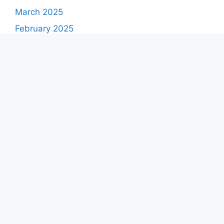
March 2025
February 2025
January 2025
December 2024
November 2024
Categories
Bank
Education
Finance
Yojana