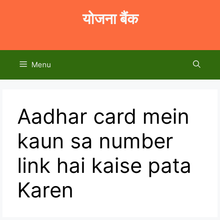
Skip
योजना बैंक
to
content
Menu
Aadhar card mein
kaun sa number
link hai kaise pata
Karen