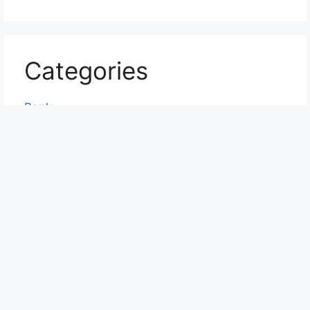
Categories
Bank
Education
Finance
Yojana
Abouts
Contact
Home