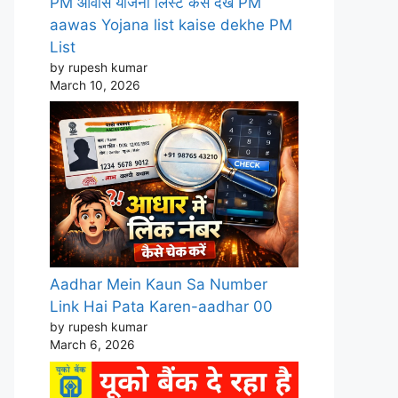
PM आवास योजना लिस्ट कैसे देखे PM
aawas Yojana list kaise dekhe PM
List
by rupesh kumar
March 10, 2026
Aadhar Mein Kaun Sa Number
Link Hai Pata Karen-aadhar 00
by rupesh kumar
March 6, 2026